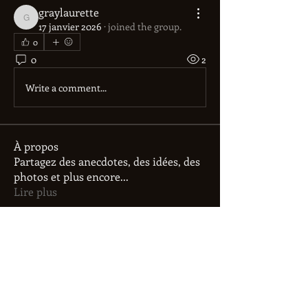
graylaurette
graylaurette
17 janvier 2026
·
joined the group.
0
0
2
Write a comment...
À propos
Partagez des anecdotes, des idées, des
photos et plus encore
...
Lire plus
membres
Ivan Vorobiov
S'abonner
Alex Brod
S'abonner
roebelkim
S'abonner